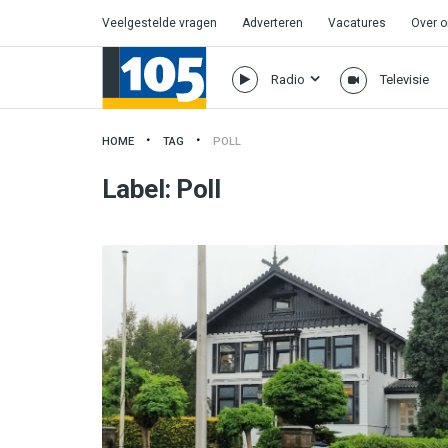
Veelgestelde vragen
Adverteren
Vacatures
Over 
Radio
Televisie
HOME
TAG
POLL
Label:
Poll