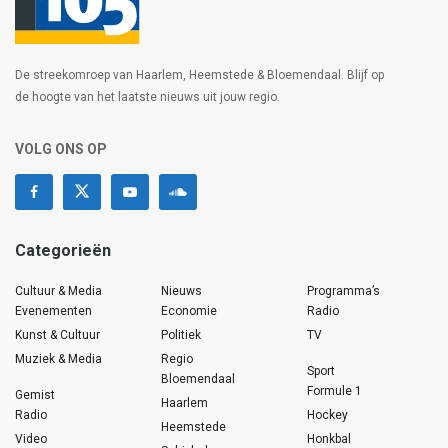
De streekomroep van Haarlem, Heemstede & Bloemendaal. Blijf op
de hoogte van het laatste nieuws uit jouw regio.
VOLG ONS OP
Categorieën
Cultuur & Media
Nieuws
Programma’s
Evenementen
Economie
Radio
Kunst & Cultuur
Politiek
TV
Muziek & Media
Regio
Sport
Bloemendaal
Formule 1
Gemist
Haarlem
Radio
Hockey
Heemstede
Video
Honkbal