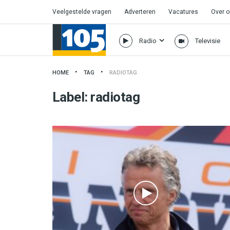
Veelgestelde vragen
Adverteren
Vacatures
Over 
Radio
Televisie
HOME
TAG
RADIOTAG
Label:
radiotag