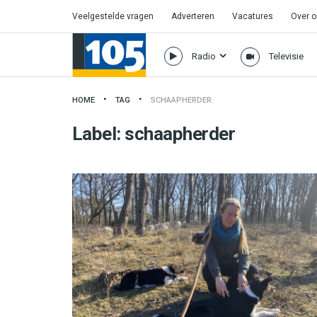
Veelgestelde vragen
Adverteren
Vacatures
Over 
Radio
Televisie
HOME
TAG
SCHAAPHERDER
Label:
schaapherder