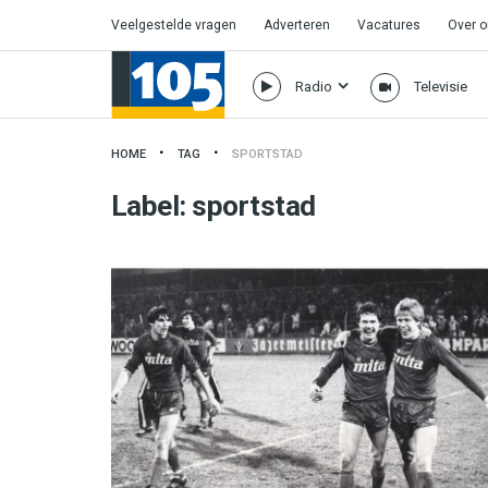
Veelgestelde vragen
Adverteren
Vacatures
Over 
Radio
Televisie
HOME
TAG
SPORTSTAD
Label:
sportstad