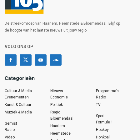
De streekomroep van Haarlem, Heemstede & Bloemendaal. Blijf op
de hoogte van het laatste nieuws uit jouw regio.
VOLG ONS OP
Categorieën
Cultuur & Media
Nieuws
Programma’s
Evenementen
Economie
Radio
Kunst & Cultuur
Politiek
TV
Muziek & Media
Regio
Sport
Bloemendaal
Formule 1
Gemist
Haarlem
Radio
Hockey
Heemstede
Video
Honkbal