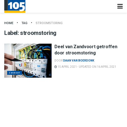
HOME
TAG
STROOMSTORING
Label:
stroomstoring
Deel van Zandvoort getroffen
door stroomstoring
DOOR
DAAN VAN BOERDONK
15 APRIL 2021 - UPDATED ON 16 APRIL 2021
Zandvoort