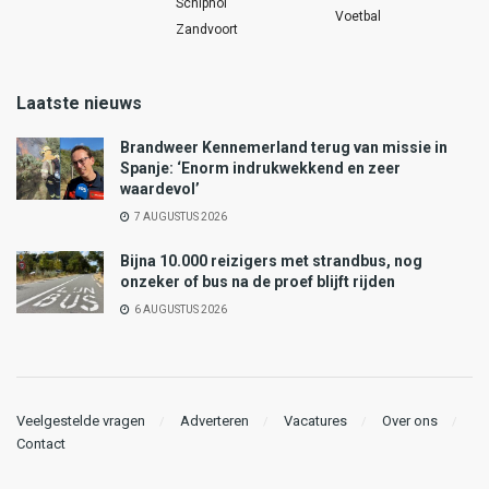
Schiphol
Voetbal
Zandvoort
Laatste nieuws
Brandweer Kennemerland terug van missie in
Spanje: ‘Enorm indrukwekkend en zeer
waardevol’
7 AUGUSTUS 2026
Bijna 10.000 reizigers met strandbus, nog
onzeker of bus na de proef blijft rijden
6 AUGUSTUS 2026
Veelgestelde vragen
Adverteren
Vacatures
Over ons
Contact