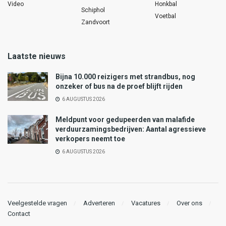
Video
Honkbal
Schiphol
Voetbal
Zandvoort
Laatste nieuws
Bijna 10.000 reizigers met strandbus, nog
onzeker of bus na de proef blijft rijden
6 AUGUSTUS 2026
Meldpunt voor gedupeerden van malafide
verduurzamingsbedrijven: Aantal agressieve
verkopers neemt toe
6 AUGUSTUS 2026
Veelgestelde vragen
Adverteren
Vacatures
Over ons
Contact