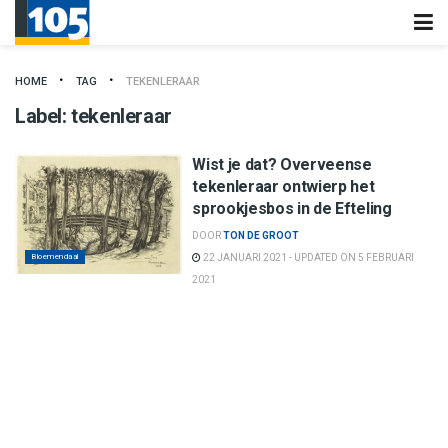
HOME
TAG
TEKENLERAAR
Label:
tekenleraar
Wist je dat? Overveense
tekenleraar ontwierp het
sprookjesbos in de Efteling
DOOR
TON DE GROOT
Bloemendaal
22 JANUARI 2021 - UPDATED ON 5 FEBRUARI
2021