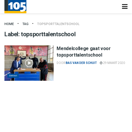
HOME
TAG
TOPSPORTTALENTSCHOOL
Label:
topsporttalentschool
Mendelcollege gaat voor
topsporttalentschool
DOOR
BAS VAN DER SCHUIT
29 MAART 2020
Gemist