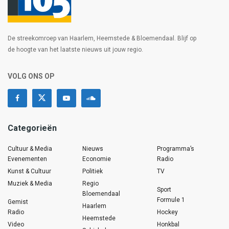
De streekomroep van Haarlem, Heemstede & Bloemendaal. Blijf op
de hoogte van het laatste nieuws uit jouw regio.
VOLG ONS OP
Categorieën
Cultuur & Media
Nieuws
Programma’s
Evenementen
Economie
Radio
Kunst & Cultuur
Politiek
TV
Muziek & Media
Regio
Sport
Bloemendaal
Formule 1
Gemist
Haarlem
Radio
Hockey
Heemstede
Video
Honkbal