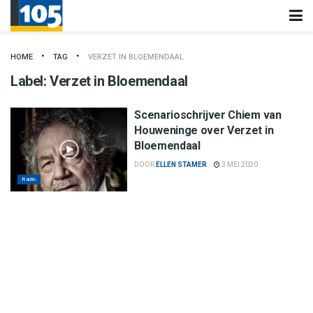
HOME
TAG
VERZET IN BLOEMENDAAL
Label:
Verzet in Bloemendaal
Scenarioschrijver Chiem van
Houweninge over Verzet in
Bloemendaal
DOOR
ELLEN STAMER
3 MEI 2020
Radio