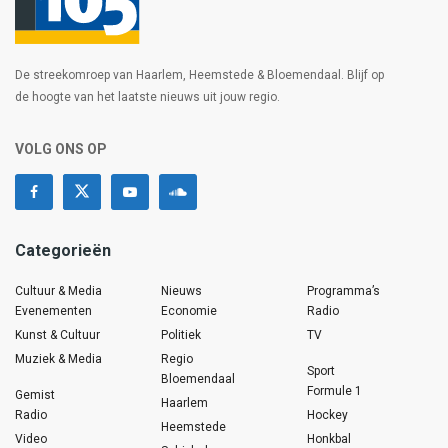
De streekomroep van Haarlem, Heemstede & Bloemendaal. Blijf op
de hoogte van het laatste nieuws uit jouw regio.
VOLG ONS OP
Categorieën
Cultuur & Media
Nieuws
Programma’s
Evenementen
Economie
Radio
Kunst & Cultuur
Politiek
TV
Muziek & Media
Regio
Sport
Bloemendaal
Formule 1
Gemist
Haarlem
Radio
Hockey
Heemstede
Video
Honkbal