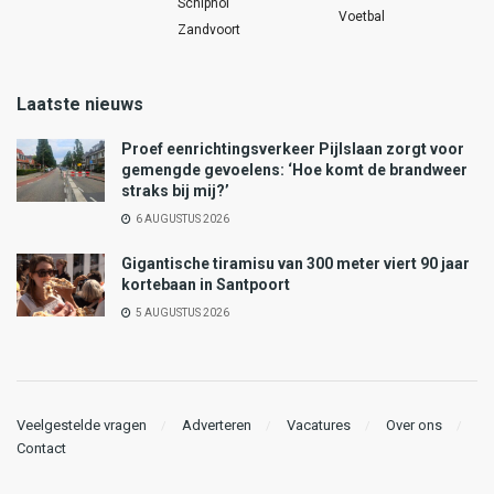
Schiphol
Voetbal
Zandvoort
Laatste nieuws
Proef eenrichtingsverkeer Pijlslaan zorgt voor
gemengde gevoelens: ‘Hoe komt de brandweer
straks bij mij?’
6 AUGUSTUS 2026
Gigantische tiramisu van 300 meter viert 90 jaar
kortebaan in Santpoort
5 AUGUSTUS 2026
Veelgestelde vragen
Adverteren
Vacatures
Over ons
Contact