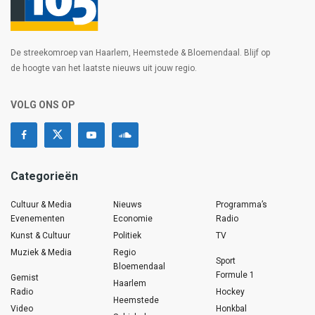
De streekomroep van Haarlem, Heemstede & Bloemendaal. Blijf op
de hoogte van het laatste nieuws uit jouw regio.
VOLG ONS OP
Categorieën
Cultuur & Media
Nieuws
Programma’s
Evenementen
Economie
Radio
Kunst & Cultuur
Politiek
TV
Muziek & Media
Regio
Sport
Bloemendaal
Formule 1
Gemist
Haarlem
Radio
Hockey
Heemstede
Video
Honkbal