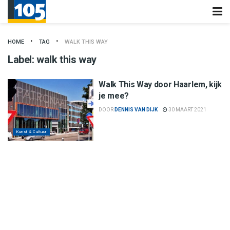
HOME
TAG
WALK THIS WAY
Label:
walk this way
Walk This Way door Haarlem, kijk
je mee?
DOOR
DENNIS VAN DIJK
30 MAART 2021
Kunst & Cultuur