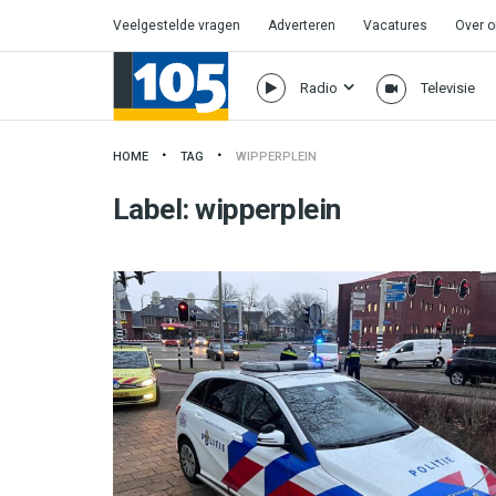
Veelgestelde vragen
Adverteren
Vacatures
Over 
Radio
Televisie
HOME
TAG
WIPPERPLEIN
Label:
wipperplein