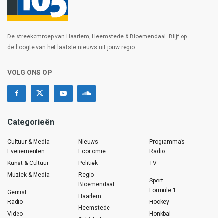
De streekomroep van Haarlem, Heemstede & Bloemendaal. Blijf op
de hoogte van het laatste nieuws uit jouw regio.
VOLG ONS OP
Categorieën
Cultuur & Media
Nieuws
Programma’s
Evenementen
Economie
Radio
Kunst & Cultuur
Politiek
TV
Muziek & Media
Regio
Sport
Bloemendaal
Formule 1
Gemist
Haarlem
Radio
Hockey
Heemstede
Video
Honkbal