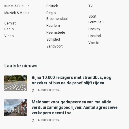
Kunst & Cultuur
Politiek
TV
Muziek & Media
Regio
Sport
Bloemendaal
Formule 1
Gemist
Haarlem
Radio
Hockey
Heemstede
Video
Honkbal
Schiphol
Voetbal
Zandvoort
Laatste nieuws
Bijna 10.000 reizigers met strandbus, nog
onzeker of bus na de proef blijft rijden
6 AUGUSTUS 2026
Meldpunt voor gedupeerden van malafide
verduurzamingsbedrijven: Aantal agressieve
verkopers neemt toe
6 AUGUSTUS 2026