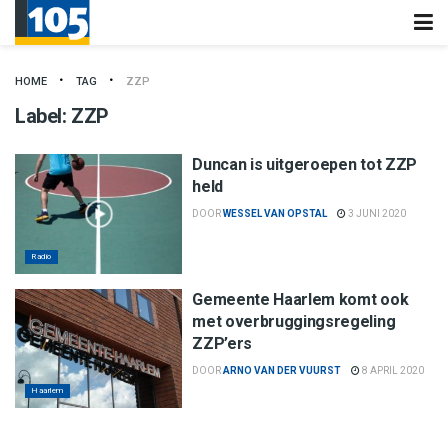
HOME
TAG
ZZP
Label:
ZZP
Duncan is uitgeroepen tot ZZP
held
DOOR
WESSEL VAN OPSTAL
3 JUNI 2020
Radio
Gemeente Haarlem komt ook
met overbruggingsregeling
ZZP’ers
DOOR
ARNO VAN DER VUURST
8 APRIL 2020
Haarlem