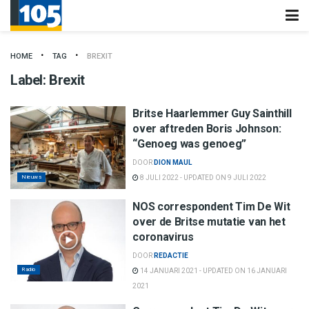
HOME
TAG
BREXIT
Label:
Brexit
Britse Haarlemmer Guy Sainthill
over aftreden Boris Johnson:
“Genoeg was genoeg”
DOOR
DION MAUL
Nieuws
8 JULI 2022 - UPDATED ON 9 JULI 2022
NOS correspondent Tim De Wit
over de Britse mutatie van het
coronavirus
DOOR
REDACTIE
Radio
14 JANUARI 2021 - UPDATED ON 16 JANUARI
2021