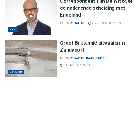
Correspondent Tim De Wit over
de naderende scheiding met
Engeland
DOOR
REDACTIE
26 NOVEMBER 2020
Radio
Groot-Brittannië uitwaaien in
Zandvoort
DOOR
REDACTIE HAARLEM105
31 JANUARI 2020
Zandvoort