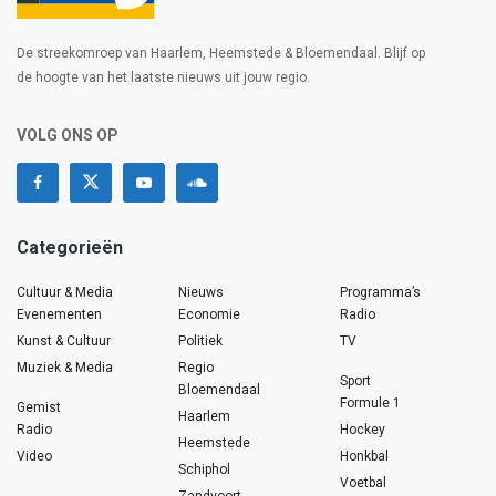
De streekomroep van Haarlem, Heemstede & Bloemendaal. Blijf op
de hoogte van het laatste nieuws uit jouw regio.
VOLG ONS OP
Categorieën
Cultuur & Media
Nieuws
Programma’s
Evenementen
Economie
Radio
Kunst & Cultuur
Politiek
TV
Muziek & Media
Regio
Sport
Bloemendaal
Formule 1
Gemist
Haarlem
Radio
Hockey
Heemstede
Video
Honkbal
Schiphol
Voetbal
Zandvoort