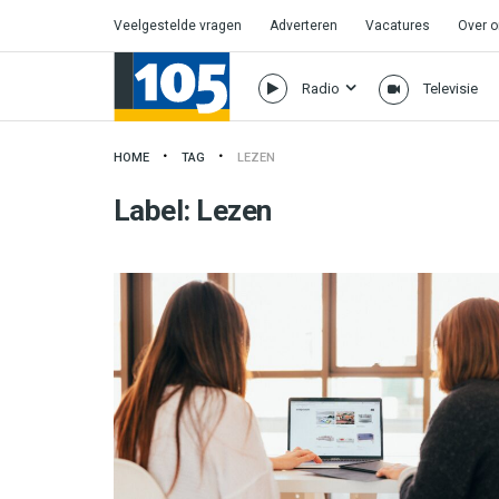
Veelgestelde vragen
Adverteren
Vacatures
Over 
Radio
Televisie
HOME
TAG
LEZEN
Label:
Lezen