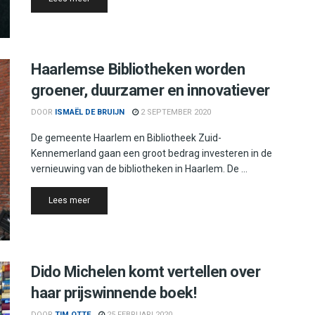
Haarlemse Bibliotheken worden
groener, duurzamer en innovatiever
DOOR
ISMAËL DE BRUIJN
2 SEPTEMBER 2020
De gemeente Haarlem en Bibliotheek Zuid-
Kennemerland gaan een groot bedrag investeren in de
vernieuwing van de bibliotheken in Haarlem. De ...
Details
Lees meer
Dido Michelen komt vertellen over
haar prijswinnende boek!
DOOR
TIM OTTE
25 FEBRUARI 2020