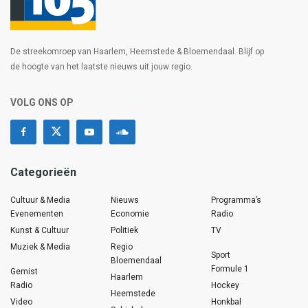
De streekomroep van Haarlem, Heemstede & Bloemendaal. Blijf op
de hoogte van het laatste nieuws uit jouw regio.
VOLG ONS OP
Categorieën
Cultuur & Media
Nieuws
Programma’s
Evenementen
Economie
Radio
Kunst & Cultuur
Politiek
TV
Muziek & Media
Regio
Sport
Bloemendaal
Formule 1
Gemist
Haarlem
Radio
Hockey
Heemstede
Video
Honkbal