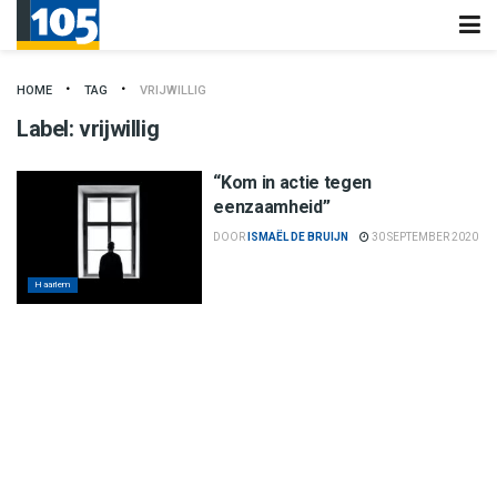
HOME
TAG
VRIJWILLIG
Label:
vrijwillig
“Kom in actie tegen
eenzaamheid”
DOOR
ISMAËL DE BRUIJN
30 SEPTEMBER 2020
Haarlem