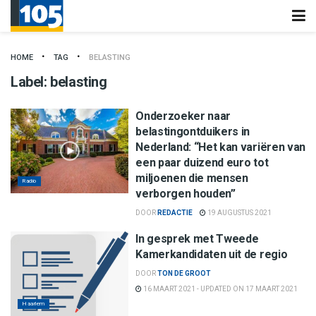
HOME
TAG
BELASTING
Label:
belasting
Onderzoeker naar
belastingontduikers in
Nederland: “Het kan variëren van
een paar duizend euro tot
miljoenen die mensen
Radio
verborgen houden”
DOOR
REDACTIE
19 AUGUSTUS 2021
In gesprek met Tweede
Kamerkandidaten uit de regio
DOOR
TON DE GROOT
16 MAART 2021 - UPDATED ON 17 MAART 2021
Haarlem